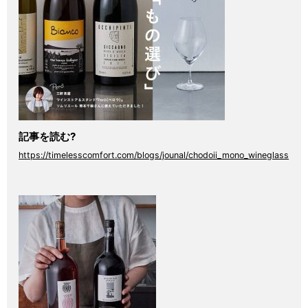
記事を読む?
https://timelesscomfort.com/blogs/jounal/chodoii_mono_wineglass