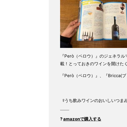
『Però（ペロウ）』のジェネラ
載！
とっておきのワインを開けた
『Però（ペロウ）』、
『Bricc
?うち飲みワインのおいしいつ
?
amazonで購入する